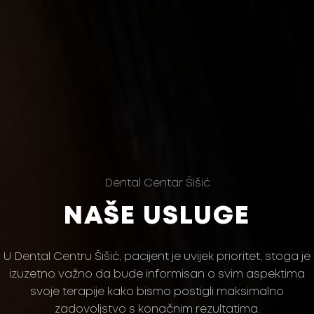
Dental Centar Šišić
NAŠE USLUGE
U Dental Centru Šišić, pacijent je uvijek prioritet, stoga je
izuzetno važno da bude informisan o svim aspektima
svoje terapije kako bismo postigli maksimalno
zadovoljstvo s konačnim rezultatima.